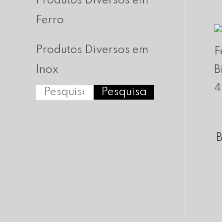
Produtos Diversos em
Ferro
Produtos Diversos em
Inox
Pesquisa
P
e
s
B
q
u
i
s