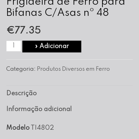
Frigideira de Ferro para
Bifanas C/Asas nº 48
€
77.35
Quantidade
» Adicionar
de
Frigideira
Categoria:
Produtos Diversos em Ferro
de
Ferro
Descrição
para
Bifanas
Informação adicional
C/Asas
nº
Modelo
TI4802
48