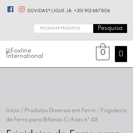
DÚVIDAS? LIGUE JÁ: +351 912 687 806
Pesquisa
Pesquisar
por:
Ma
0
Me
Início
/
Produtos Diversos em Ferro
/ Frigideira
de Ferro para Bifanas C/Asas nº 48