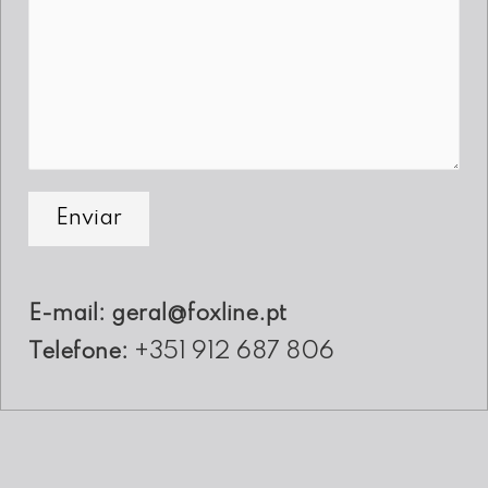
Enviar
E-mail:
geral@foxline.pt
+351 912 687 806
Telefone: