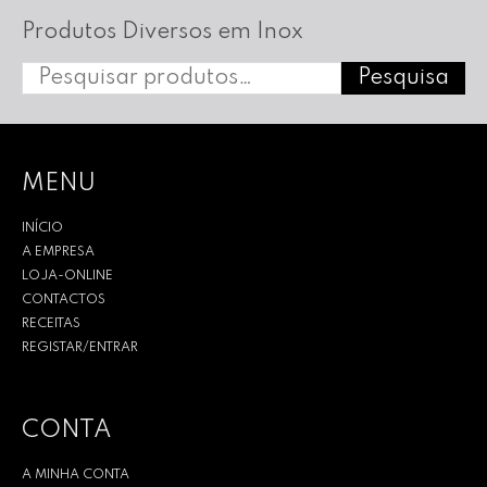
Produtos Diversos em Inox
Pesquisa
P
e
s
MENU
q
INÍCIO
u
A EMPRESA
i
LOJA-ONLINE
CONTACTOS
s
RECEITAS
REGISTAR/ENTRAR
a
r
CONTA
p
o
A MINHA CONTA