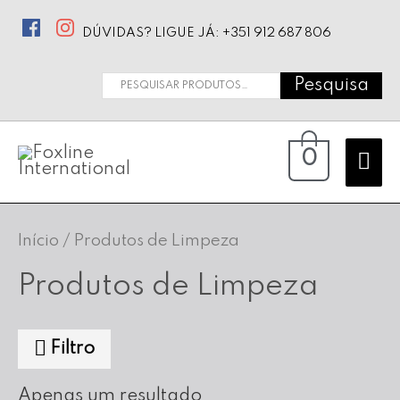
DÚVIDAS? LIGUE JÁ: +351 912 687 806
Pesquisa
Pesquisar
por:
Ma
0
Me
Início
/ Produtos de Limpeza
Produtos de Limpeza
Filtro
Apenas um resultado