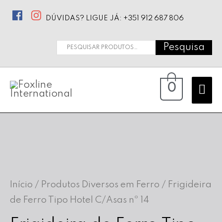
DÚVIDAS? LIGUE JÁ: +351 912 687 806
Pesquisa
Pesquisar
por:
Ma
0
Me
Início
/
Produtos Diversos em Ferro
/ Frigideira
de Ferro Tipo Hotel C/Asas nº 14