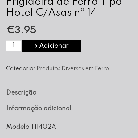
Frigideira de Ferro Tipo
Hotel C/Asas nº 14
€
3.95
Quantidade
» Adicionar
de
Frigideira
Categoria:
Produtos Diversos em Ferro
de
Ferro
Descrição
Tipo
Hotel
Informação adicional
C/Asas
nº
Modelo
TI1402A
14