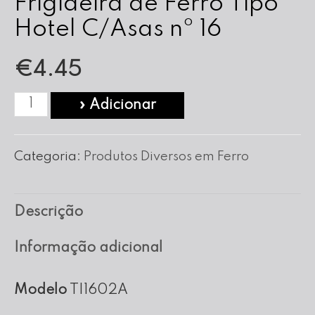
Frigideira de Ferro Tipo
Hotel C/Asas nº 16
€
4.45
Quantidade
» Adicionar
de
Frigideira
Categoria:
Produtos Diversos em Ferro
de
Ferro
Descrição
Tipo
Hotel
Informação adicional
C/Asas
nº
Modelo
TI1602A
16