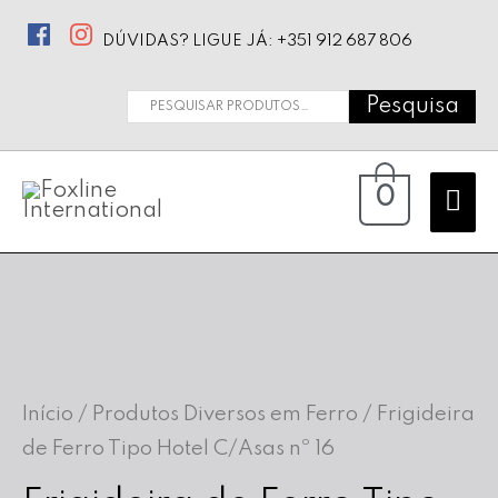
DÚVIDAS? LIGUE JÁ: +351 912 687 806
Pesquisa
Pesquisar
por:
Ma
0
Me
Início
/
Produtos Diversos em Ferro
/ Frigideira
de Ferro Tipo Hotel C/Asas nº 16