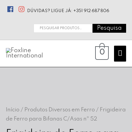
DÚVIDAS? LIGUE JÁ: +351 912 687 806
Pesquisa
Pesquisar
por:
Ma
0
Me
Início
/
Produtos Diversos em Ferro
/ Frigideira
de Ferro para Bifanas C/Asas nº 52