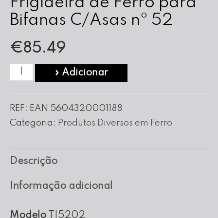
Frigideira de Ferro para
Bifanas C/Asas nº 52
€
85.49
Quantidade
» Adicionar
de
Frigideira
REF:
EAN 5604320001188
de
Categoria:
Produtos Diversos em Ferro
Ferro
para
Descrição
Bifanas
C/Asas
Informação adicional
nº
Modelo
TI5202
52