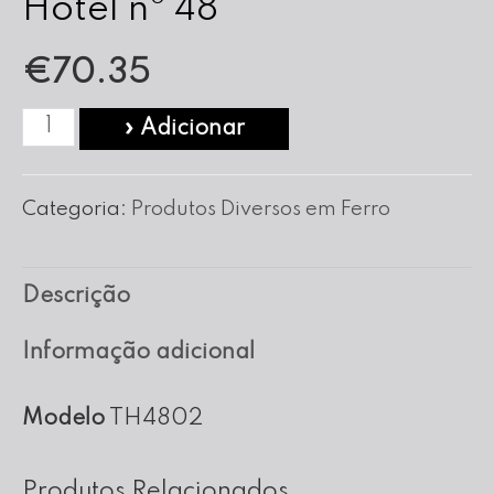
Hotel nº 48
€
70.35
Quantidade
» Adicionar
de
Frigideira
Categoria:
Produtos Diversos em Ferro
de
Ferro
Descrição
Tipo
Hotel
Informação adicional
nº
48
Modelo
TH4802
Produtos Relacionados