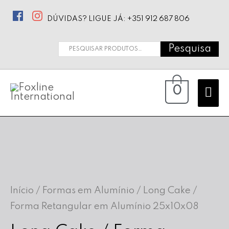
DÚVIDAS? LIGUE JÁ: +351 912 687 806
Pesquisa
Pesquisar
por:
Ma
0
Me
Início
/
Formas em Alumínio
/ Long Cake /
Forma Retangular em Alumínio 25x10x08