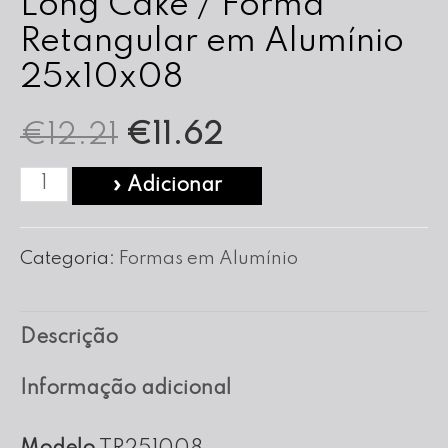
Long Cake / Forma
Retangular em Alumínio
25x10x08
O
O
€
12.21
€
11.62
preço
preço
Quantidade
» Adicionar
de
original
atual
Long
Categoria:
Formas em Alumínio
era:
é:
Cake
/
€12.21.
€11.62.
Descrição
Forma
Retangular
Informação adicional
em
Alumínio