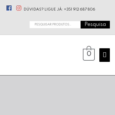
DÚVIDAS? LIGUE JÁ: +351 912 687 806
Pesquisa
Pesquisar
por:
Ma
0
Me