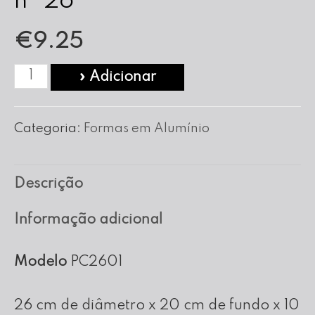
nº 26
€
9.25
Quantidade
» Adicionar
de
Forma
Categoria:
Formas em Alumínio
Pão
de
Descrição
Ló
C/Cano
Informação adicional
nº
26
Modelo
PC2601
26 cm de diâmetro x 20 cm de fundo x 10