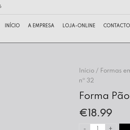
6
INÍCIO
A EMPRESA
LOJA-ONLINE
CONTACTO
Início
/
Formas em
nº 32
Forma Pão
€
18.99
Quantidade
-
+