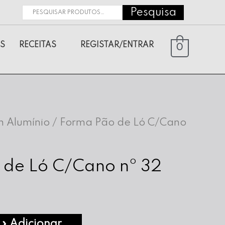
Pesquisa
Pesquisar
por:
S
RECEITAS
REGISTAR/ENTRAR
0
 Alumínio
/ Forma Pão de Ló C/Cano
 de Ló C/Cano nº 32
» Adicionar