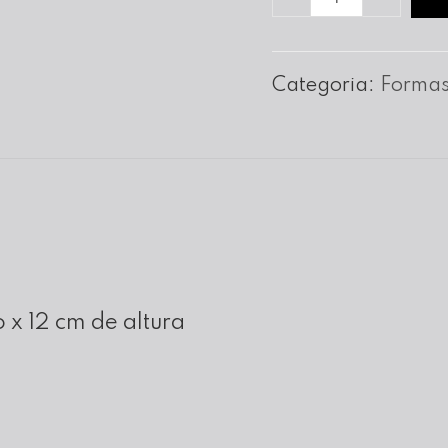
de
Forma
Categoria:
Formas
Pão
de
Ló
C/Cano
nº
32
 x 12 cm de altura