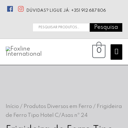
DÚVIDAS? LIGUE JÁ: +351 912 687 806
Pesquisa
Pesquisar
por:
Ma
0
Me
Início
/
Produtos Diversos em Ferro
/ Frigideira
de Ferro Tipo Hotel C/Asas nº 24