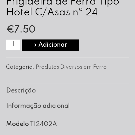
Frigideira de Ferro Tipo
Hotel C/Asas nº 24
€
7.50
Quantidade
» Adicionar
de
Frigideira
Categoria:
Produtos Diversos em Ferro
de
Ferro
Descrição
Tipo
Hotel
Informação adicional
C/Asas
nº
Modelo
TI2402A
24