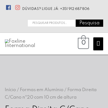
DÚVIDAS? LIGUE JÁ: +351 912 687 806
Pesquisa
Pesquisar
por:
Ma
0
Me
Início
/
Formas em Alumínio
/ Forma Direita
C/Cano nº20 com 10 cm de altura