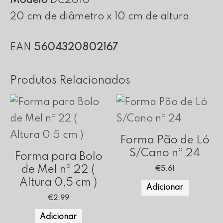
Modelo
DC2010
de
20 cm de diâmetro x 10 cm de altura
altura
EAN
5604320802167
Produtos Relacionados
Forma Pão de Ló
S/Cano nº 24
Forma para Bolo
de Mel nº 22 (
€
5.61
Altura 0,5 cm )
Adicionar
€
2.99
Adicionar