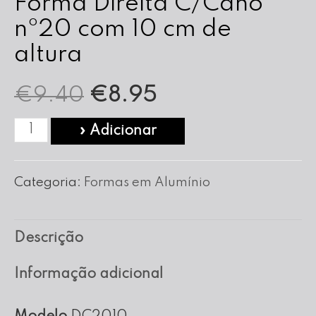
Forma Direita C/Cano
nº20 com 10 cm de
altura
O
O
€
9.40
€
8.95
preço
preço
Quantidade
» Adicionar
de
original
atual
Forma
Categoria:
Formas em Alumínio
era:
é:
Direita
C/Cano
€9.40.
€8.95.
Descrição
nº20
com
Informação adicional
10
cm