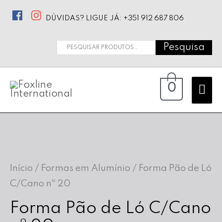
DÚVIDAS? LIGUE JÁ: +351 912 687 806
Pesquisa
Pesquisar
por:
Ma
0
Me
Início
/
Formas em Alumínio
/ Forma Pão de Ló
C/Cano nº 20
Forma Pão de Ló C/Cano