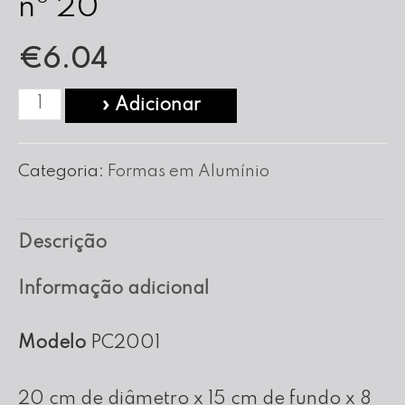
nº 20
€
6.04
Quantidade
» Adicionar
de
Forma
Categoria:
Formas em Alumínio
Pão
de
Descrição
Ló
C/Cano
Informação adicional
nº
20
Modelo
PC2001
20 cm de diâmetro x 15 cm de fundo x 8