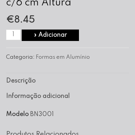
c/6 cm Altura
€
8.45
Quantidade
» Adicionar
de
Forma
Categoria:
Formas em Alumínio
Bolo
Noiva
Descrição
nº
30
Informação adicional
c/6
cm
Modelo
BN3001
Altura
Produtos Relacionados