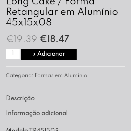
Long Cake / Forma
Retangular em Alumínio
45x15x08
O
O
€
19.39
€
18.47
preço
preço
Quantidade
» Adicionar
de
original
atual
Long
Categoria:
Formas em Alumínio
era:
é:
Cake
/
€19.39.
€18.47.
Descrição
Forma
Retangular
Informação adicional
em
Alumínio