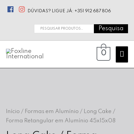
DÚVIDAS? LIGUE JÁ: +351 912 687 806
Pesquisa
Pesquisar
por:
Ma
0
Me
Início
/
Formas em Alumínio
/ Long Cake /
Forma Retangular em Alumínio 45x15x08