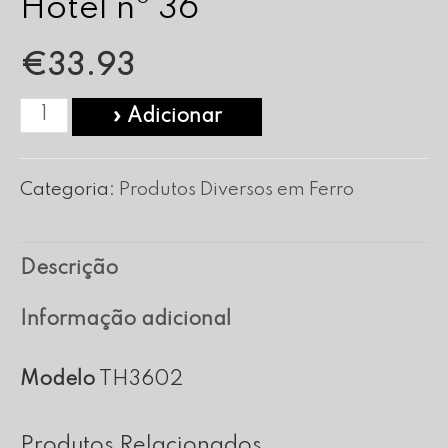
Hotel nº 36
€
33.93
Quantidade
» Adicionar
de
Frigideira
Categoria:
Produtos Diversos em Ferro
de
Ferro
Descrição
Tipo
Hotel
Informação adicional
nº
36
Modelo
TH3602
Produtos Relacionados