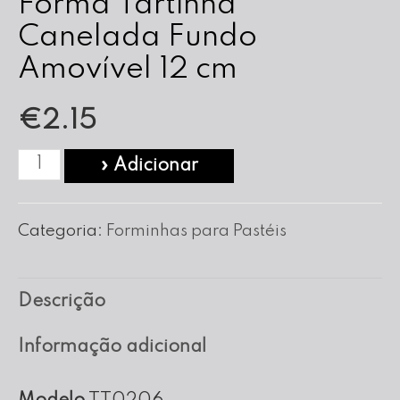
Forma Tartinha
Canelada Fundo
Amovível 12 cm
€
2.15
Quantidade
» Adicionar
de
Forma
Categoria:
Forminhas para Pastéis
Tartinha
Canelada
Descrição
Fundo
Amovível
Informação adicional
12
cm