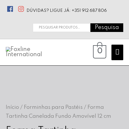
DÚVIDAS? LIGUE JÁ: +351 912 687 806
Pesquisa
Pesquisar
por:
Ma
0
Me
Início
/
Forminhas para Pastéis
/ Forma
Tartinha Canelada Fundo Amovível 12 cm