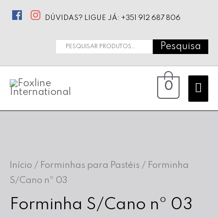
DÚVIDAS? LIGUE JÁ: +351 912 687 806
Pesquisa
Pesquisar
por:
Ma
0
Me
Início
/
Forminhas para Pastéis
/ Forminha
S/Cano nº 03
Forminha S/Cano nº 03