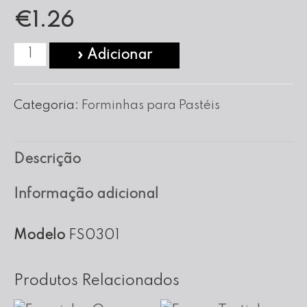
€
1.26
Quantidade
» Adicionar
de
Forminha
Categoria:
Forminhas para Pastéis
S/Cano
nº
Descrição
03
Informação adicional
Modelo
FS0301
Produtos Relacionados