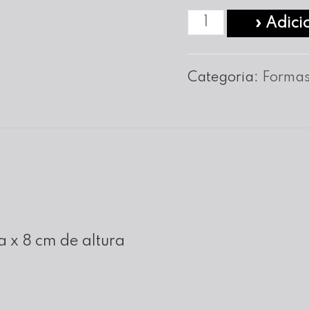
Quantidade
» Adici
de
Forma
Categoria:
Formas
Retangular
em
Alumínio
25x11x8
a x 8 cm de altura