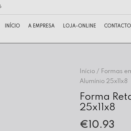
6
INÍCIO
A EMPRESA
LOJA-ONLINE
CONTACTO
Início
/
Formas em
Alumínio 25x11x8
Forma Ret
25x11x8
€
10.93