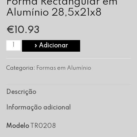
Forma Rectangular em
Alumínio 28,5x21x8
€
10.93
Quantidade
» Adicionar
de
Forma
Categoria:
Formas em Alumínio
Rectangular
em
Descrição
Alumínio
28,5x21x8
Informação adicional
Modelo
TR0208