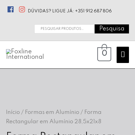
DÚVIDAS? LIGUE JÁ: +351 912 687 806
Pesquisa
Pesquisar
por:
Ma
0
Me
Início
/
Formas em Alumínio
/ Forma
Rectangular em Alumínio 28,5x21x8