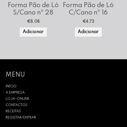
Forma Pão de Ló
Forma Pão de Ló
S/Cano nº 28
C/Cano nº 16
€
8.08
€
4.73
Adicionar
Adicionar
MENU
INÍCIO
A EMPRESA
LOJA-ONLINE
CONTACTOS
RECEITAS
REGISTAR/ENTRAR