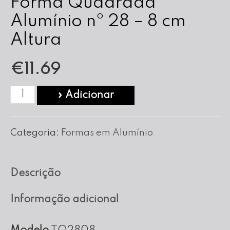
Forma Quadrada
Alumínio nº 28 – 8 cm
Altura
€
11.69
Quantidade
» Adicionar
de
Forma
Categoria:
Formas em Alumínio
Quadrada
Alumínio
Descrição
nº
28
Informação adicional
-
8