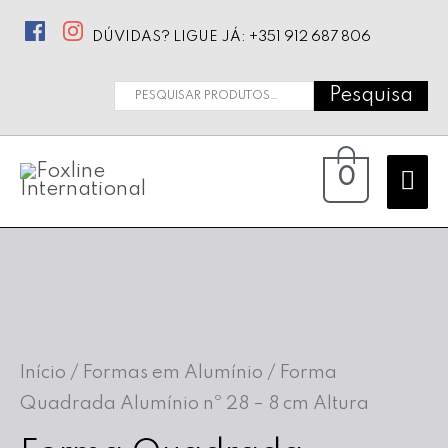
DÚVIDAS? LIGUE JÁ: +351 912 687 806
Pesquisa
Pesquisar
por:
Ma
0
Me
Início
/
Formas em Alumínio
/ Forma
Quadrada Alumínio nº 28 – 8 cm Altura