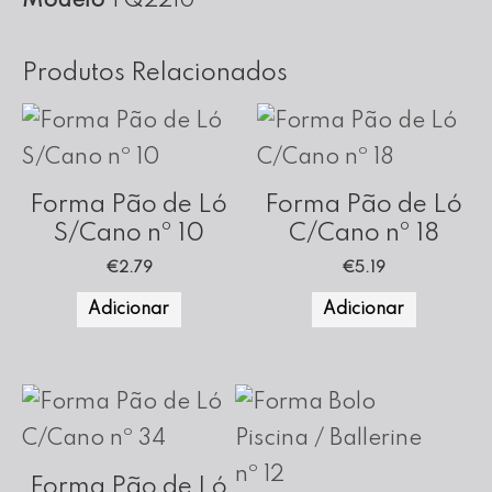
Modelo
TQ22
10
cm
Altura
Produtos Relacionados
Forma Pão de Ló
Forma Pão de Ló
S/Cano nº 10
C/Cano nº 18
€
2.79
€
5.19
Adicionar
Adicionar
Forma Pão de Ló