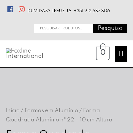
DÚVIDAS? LIGUE JÁ: +351 912 687 806
Pesquisa
Pesquisar
por:
Ma
0
Me
Início
/
Formas em Alumínio
/ Forma
Quadrada Alumínio nº 22 – 10 cm Altura