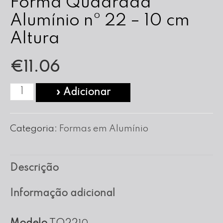
Forma Quadrada
Alumínio nº 22 – 10 cm
Altura
€
11.06
Quantidade
» Adicionar
de
Forma
Categoria:
Formas em Alumínio
Quadrada
Alumínio
Descrição
nº
22
Informação adicional
-
10