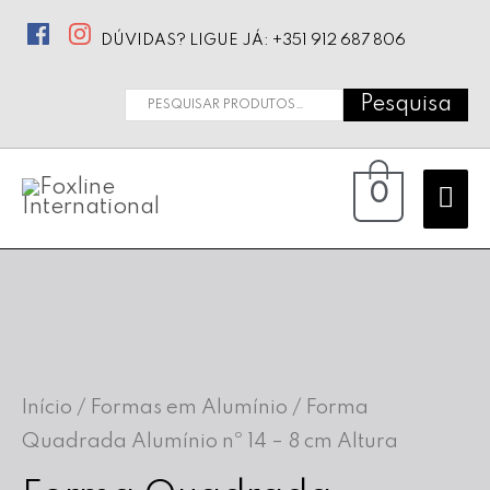
DÚVIDAS? LIGUE JÁ: +351 912 687 806
Pesquisa
Pesquisar
por:
Ma
0
Me
Início
/
Formas em Alumínio
/ Forma
Quadrada Alumínio nº 14 – 8 cm Altura