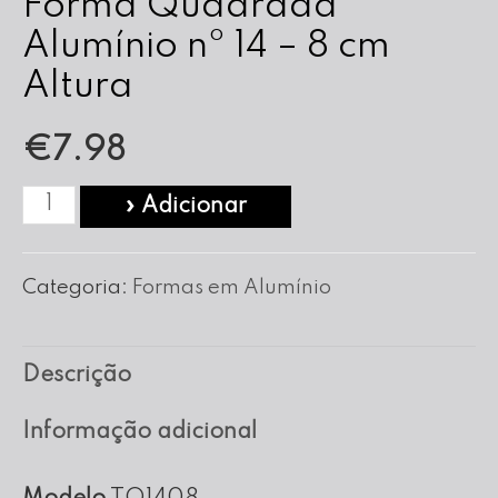
Forma Quadrada
Alumínio nº 14 – 8 cm
Altura
€
7.98
Quantidade
» Adicionar
de
Forma
Categoria:
Formas em Alumínio
Quadrada
Alumínio
Descrição
nº
14
Informação adicional
-
8