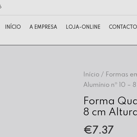
6
INÍCIO
A EMPRESA
LOJA-ONLINE
CONTACTO
Início
/
Formas em
Alumínio nº 10 – 
Forma Qua
8 cm Altur
€
7.37