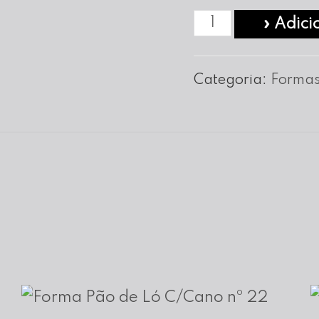
Quantidade
» Adici
de
Forma
Categoria:
Formas
Quadrada
Alumínio
nº
10
-
8
cm
Altura