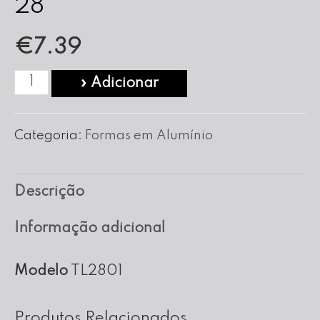
28
€
7.39
Quantidade
» Adicionar
de
Forma
Categoria:
Formas em Alumínio
para
Tarte
Descrição
Lisa
nº
Informação adicional
28
Modelo
TL2801
Produtos Relacionados