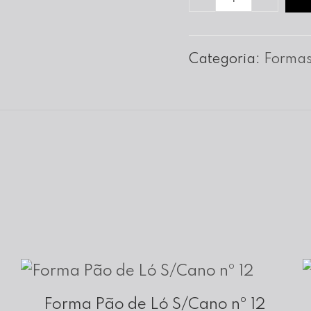
de
Forma
Categoria:
Formas
para
Tarte
Lisa
nº
20
Forma Pão de Ló S/Cano nº 12