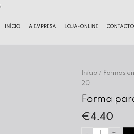
6
INÍCIO
A EMPRESA
LOJA-ONLINE
CONTACTO
Início
/
Formas em
20
Forma para
€
4.40
Quantidade
-
+