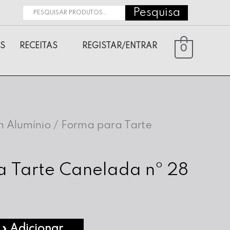
Pesquisa
Pesquisar
por:
S
RECEITAS
REGISTAR/ENTRAR
0
 Alumínio
/ Forma para Tarte
 Tarte Canelada nº 28
» Adicionar