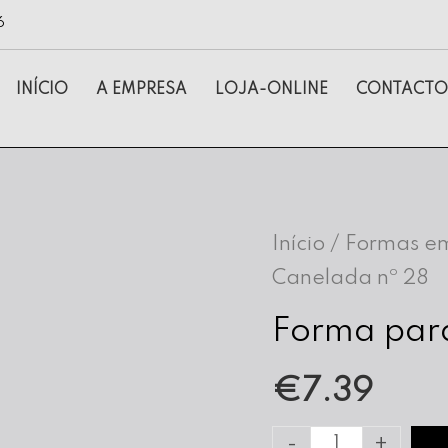
6
INÍCIO
A EMPRESA
LOJA-ONLINE
CONTACTO
Início
/
Formas em
Canelada nº 28
Forma para
€
7.39
Quantidade
-
+