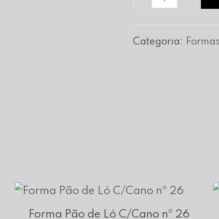
de
Forma
Categoria:
Formas
para
Tarte
Canelada
nº
28
Forma Pão de Ló C/Cano nº 26