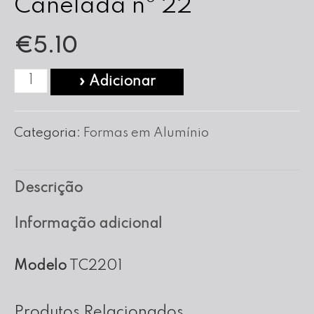
Canelada nº 22
€
5.10
Quantidade
» Adicionar
de
Forma
Categoria:
Formas em Alumínio
para
Tarte
Descrição
Canelada
nº
Informação adicional
22
Modelo
TC2201
Produtos Relacionados