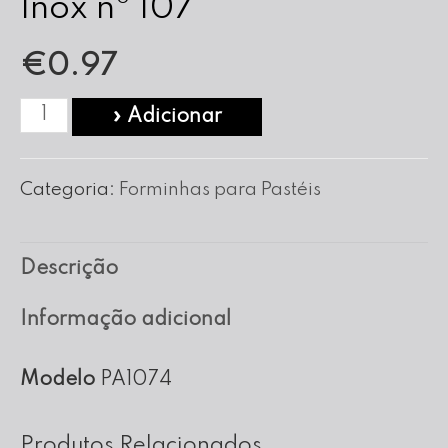
Inox nº 107
€
0.97
Quantidade
» Adicionar
de
Forma
Categoria:
Forminhas para Pastéis
para
Pasteis
Descrição
em
Inox
Informação adicional
nº
107
Modelo
PA1074
Produtos Relacionados