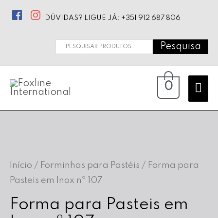
DÚVIDAS? LIGUE JÁ: +351 912 687 806
Pesquisa
Pesquisar
por:
Ma
0
Me
Início
/
Forminhas para Pastéis
/ Forma para
Pasteis em Inox nº 107
Forma para Pasteis em