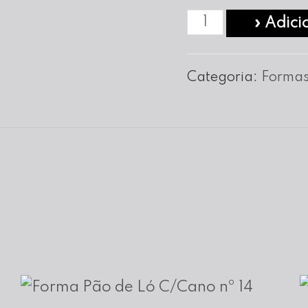
Quantidade
» Adici
de
Forma
Categoria:
Formas
para
Bolo
de
Mel
nº
28
(
Altura
0,5