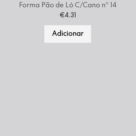
Forma Pão de Ló C/Cano nº 14
cm
€
4.31
)
Adicionar