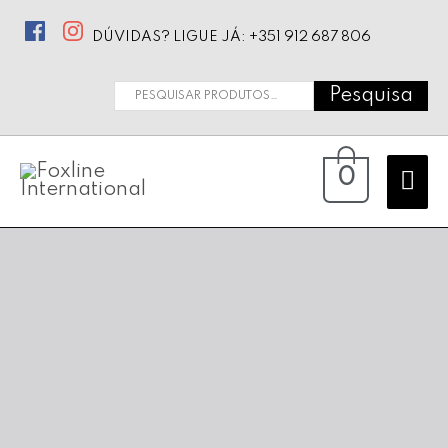
DÚVIDAS? LIGUE JÁ: +351 912 687 806
Pesquisa
Pesquisar
por:
Ma
0
Me