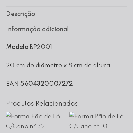
Piscina
Descrição
/
Ballerine
Informação adicional
nº
20
Modelo
BP2001
20 cm de diâmetro x 8 cm de altura
EAN
5604320007272
Produtos Relacionados