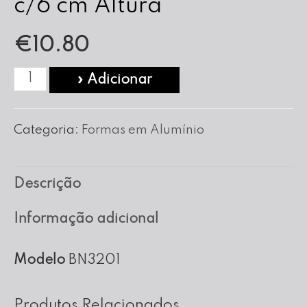
c/6 cm Altura
€
10.80
Quantidade
» Adicionar
de
Forma
Categoria:
Formas em Alumínio
Bolo
Noiva
Descrição
nº
32
Informação adicional
c/6
cm
Modelo
BN3201
Altura
Produtos Relacionados