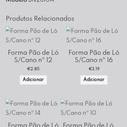
Modelo
BN2610A
Altura
(Fundo
Produtos Relacionados
Amovível)
Forma Pão de Ló
Forma Pão de Ló
S/Cano nº 12
S/Cano nº 16
€
2.85
€
3.19
Adicionar
Adicionar
Forma Pão de Ló
Forma Pão de Ló