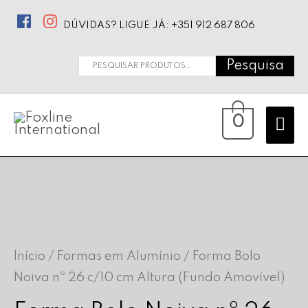
DÚVIDAS? LIGUE JÁ: +351 912 687 806
Pesquisa
Pesquisar
por:
Ma
0
Me
Início
/
Formas em Alumínio
/ Forma Bolo
Noiva nº 26 c/10 cm Altura (Fundo Amovível)