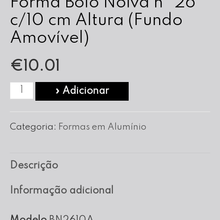
Forma Bolo Noiva nº 26
c/10 cm Altura (Fundo
Amovível)
€
10.01
Quantidade
» Adicionar
de
Forma
Categoria:
Formas em Alumínio
Bolo
Noiva
Descrição
nº
26
Informação adicional
c/10
cm