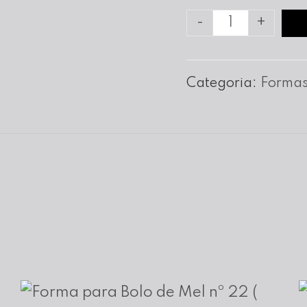
Quantidade
-
+
de
Forma
Categoria:
Formas
Bolo
Noiva
nº
20
c/6
cm
Altura