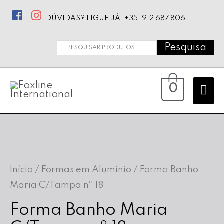
DÚVIDAS? LIGUE JÁ: +351 912 687 806
Pesquisa
Pesquisar
por:
Ma
0
Me
Início
/
Formas em Alumínio
/ Forma Banho
Maria C/Tampa nº 18
Forma Banho Maria