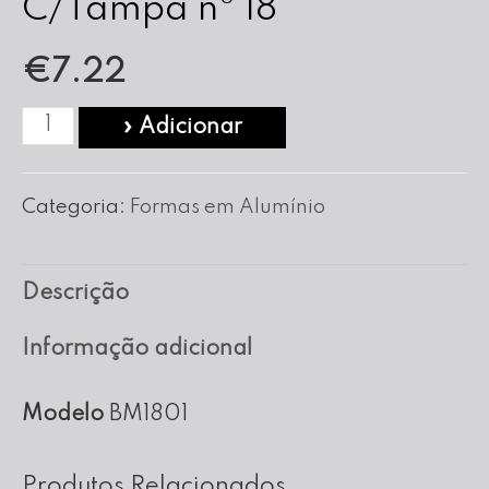
C/Tampa nº 18
€
7.22
Quantidade
» Adicionar
de
Forma
Categoria:
Formas em Alumínio
Banho
Maria
Descrição
C/Tampa
nº
Informação adicional
18
Modelo
BM1801
Produtos Relacionados