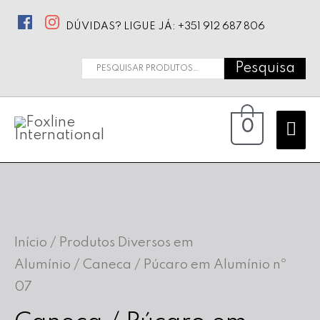
DÚVIDAS? LIGUE JÁ: +351 912 687 806
Pesquisa
Pesquisar
por:
Ma
0
Me
Início
/
Produtos Diversos em
Alumínio
/ Caneca / Púcaro em Alumínio nº
07