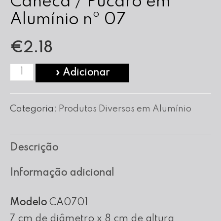
Caneca / Púcaro em
Alumínio nº 07
€
2.18
Quantidade
» Adicionar
de
Caneca
Categoria:
Produtos Diversos em Alumínio
/
Púcaro
Descrição
em
Alumínio
Informação adicional
nº
07
Modelo
CA0701
7 cm de diâmetro x 8 cm de altura