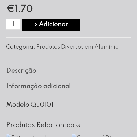
€
1.70
Quantidade
» Adicionar
de
Forma
Categoria:
Produtos Diversos em Alumínio
para
Queijo
Descrição
nº
01
Informação adicional
Modelo
QJ0101
Produtos Relacionados