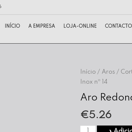
6
INÍCIO
A EMPRESA
LOJA-ONLINE
CONTACTO
Início
/
Aros / Cor
Inox nº 14
Aro Redond
€
5.26
Quantidade
» Adici