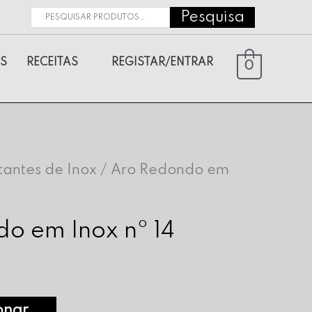
Pesquisa
Pesquisar
por:
S
RECEITAS
REGISTAR/ENTRAR
0
tantes de Inox
/ Aro Redondo em
o em Inox nº 14
onar