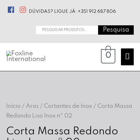
DÚVIDAS? LIGUE JÁ: +351 912 687 806
Pesquisa
Pesquisar
por:
Ma
0
Me
Início
/
Aros / Cortantes de Inox
/ Corta Massa
Redondo Liso Inox nº 02
Corta Massa Redondo