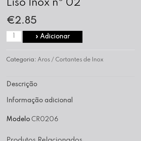
Liso Inox nº 02
€
2.85
Quantidade
» Adicionar
de
Corta
Categoria:
Aros / Cortantes de Inox
Massa
Redondo
Descrição
Liso
Inox
Informação adicional
nº
02
Modelo
CR0206
Produtos Relacionados