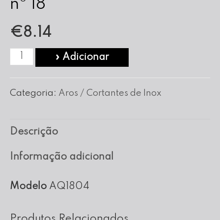
nº 18
€
8.14
Quantidade
» Adicionar
de
Aro
Categoria:
Aros / Cortantes de Inox
Quadrado
em
Descrição
Inox
nº
Informação adicional
18
Modelo
AQ1804
Produtos Relacionados