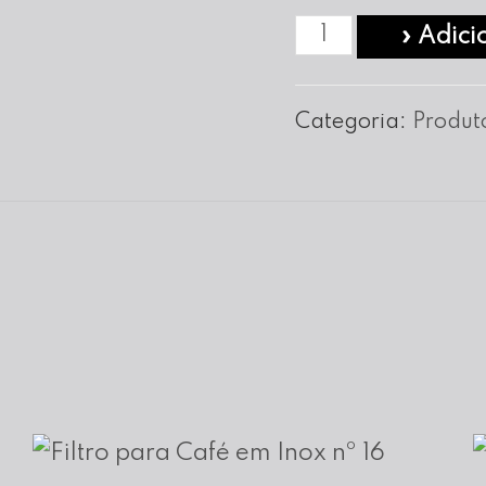
Quantidade
» Adici
de
Suporte
Categoria:
Produt
C/Filtro
para
Café
em
Inox
nº
16