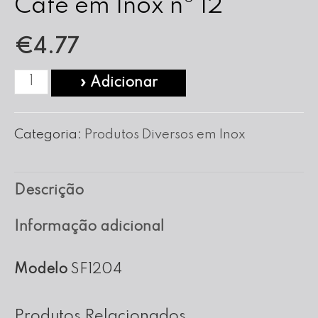
Café em Inox nº 12
€
4.77
Quantidade
» Adicionar
de
Suporte
Categoria:
Produtos Diversos em Inox
C/Filtro
para
Descrição
Café
em
Informação adicional
Inox
nº
Modelo
SF1204
12
Produtos Relacionados