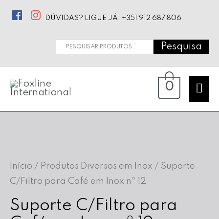
DÚVIDAS? LIGUE JÁ: +351 912 687 806
Pesquisa
Pesquisar
por:
Ma
0
Me
Início
/
Produtos Diversos em Inox
/ Suporte
C/Filtro para Café em Inox nº 12
Suporte C/Filtro para