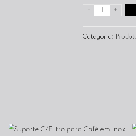
Quantidade
-
+
de
Raspador
Categoria:
Produt
de
Cenoura
4
Faces
em
Inox