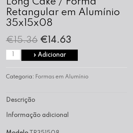
Long Cake / Forma
Retangular em Alumínio
35x15x08
O
O
€
15.36
€
14.63
preço
preço
Quantidade
» Adicionar
de
original
atual
Long
Categoria:
Formas em Alumínio
era:
é:
Cake
/
€15.36.
€14.63.
Descrição
Forma
Retangular
Informação adicional
em
Alumínio