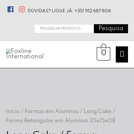
DÚVIDAS? LIGUE JÁ: +351 912 687 806
Pesquisa
Pesquisar
por:
Ma
0
Me
Início
/
Formas em Alumínio
/ Long Cake /
Forma Retangular em Alumínio 35x15x08