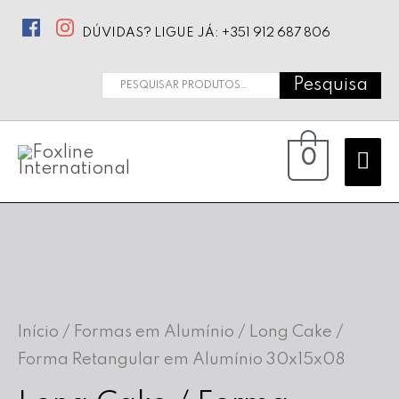
DÚVIDAS? LIGUE JÁ: +351 912 687 806
Pesquisa
Pesquisar
por:
Ma
0
Me
Início
/
Formas em Alumínio
/ Long Cake /
Forma Retangular em Alumínio 30x15x08