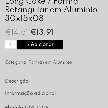
Long Cake / Forma
Retangular em Alumínio
30x15x08
O
O
€
14.61
€
13.91
preço
preço
Quantidade
» Adicionar
de
original
atual
Long
Categoria:
Formas em Alumínio
era:
é:
Cake
/
€14.61.
€13.91.
Descrição
Forma
Retangular
Informação adicional
em
Alumínio