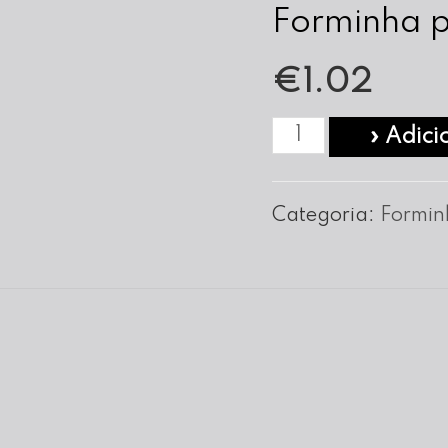
Forminha 
€
1.02
Quantidade
» Adici
de
Forminha
Categoria:
Formin
para
Queque
nº
06