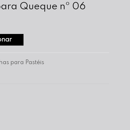
para Queque nº 06
onar
has para Pastéis