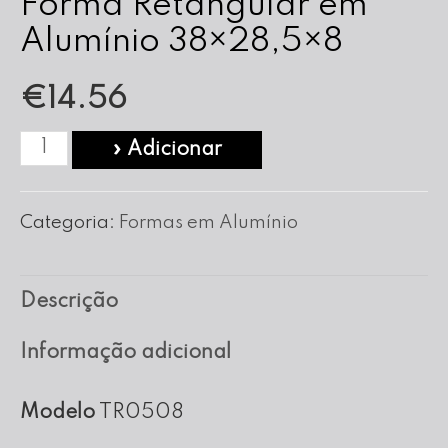
Forma Retangular em
Alumínio 38×28,5×8
€
14.56
Quantidade
» Adicionar
de
Forma
Categoria:
Formas em Alumínio
Retangular
em
Descrição
Alumínio
38x28,5x8
Informação adicional
Modelo
TR0508