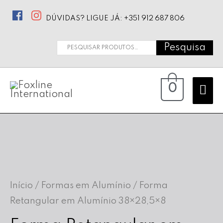
DÚVIDAS? LIGUE JÁ: +351 912 687 806
Pesquisa
Pesquisar
por:
Ma
0
Me
Início
/
Formas em Alumínio
/ Forma
Retangular em Alumínio 38×28,5×8