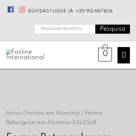
DÚVIDAS? LIGUE JÁ: +351 912 687 806
Pesquisa
Pesquisar
por:
Ma
0
Me
Início
/
Formas em Alumínio
/ Forma
Retangular em Alumínio 34x25x8