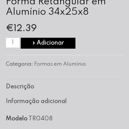
Forma Retangular em
Alumínio 34x25x8
€
12.39
Quantidade
» Adicionar
de
Forma
Categoria:
Formas em Alumínio
Retangular
em
Descrição
Alumínio
34x25x8
Informação adicional
Modelo
TR0408