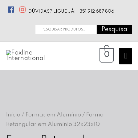
DÚVIDAS? LIGUE JÁ: +351 912 687 806
Pesquisa
Pesquisar
por:
Ma
0
Me
Início
/
Formas em Alumínio
/ Forma
Retangular em Alumínio 32x23x10