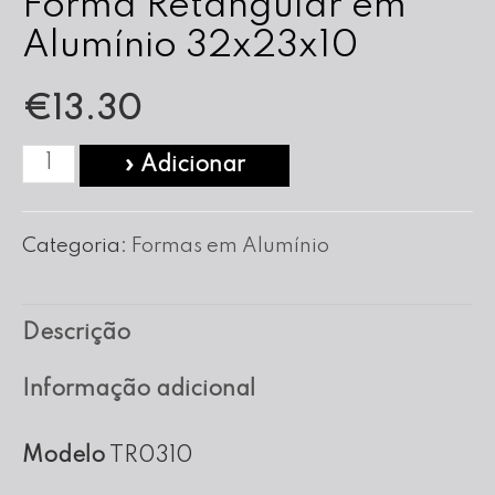
Forma Retangular em
Alumínio 32x23x10
€
13.30
Quantidade
» Adicionar
de
Forma
Categoria:
Formas em Alumínio
Retangular
em
Descrição
Alumínio
32x23x10
Informação adicional
Modelo
TR0310